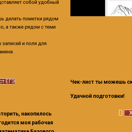
дставляет собой удобный
ь делать пометки рядом
о, а также рядом с теми
 записей и поля для
амена.
ст ЕГЭ
Чек-лист ты можешь ск
Удачной подготовки!
вторить, накопилось
годится моя рабочая
математике Базового