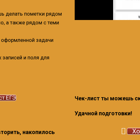
ь делать пометки рядом
о, а также рядом с теми
и оформленной задачи
 записей и поля для
ст ЕГЭ
Чек-лист ты можешь ск
Удачной подготовки!
Хо
вторить, накопилось