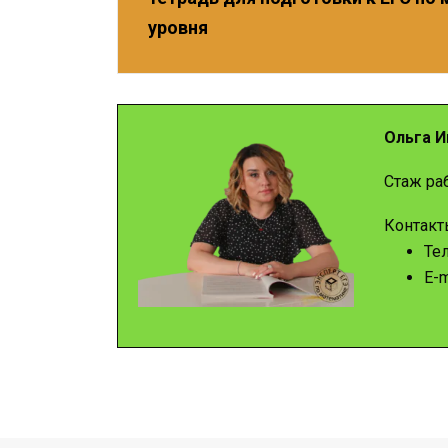
уровня
Ольга И
Стаж раб
Контакт
Те
E-m