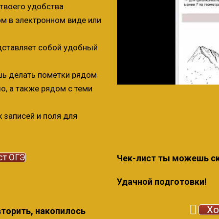
твоего удобства
м в электронном виде или
дставляет собой удобный
ь делать пометки рядом
о, а также рядом с теми
 записей и поля для
ст ОГЭ
Чек-лист ты можешь ск
Удачной подготовки!
Хо
вторить, накопилось