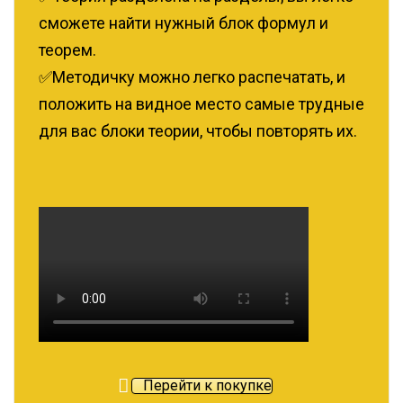
сможете найти нужный блок формул и
теорем.
✅Методичку можно легко распечатать, и
положить на видное место самые трудные
для вас блоки теории, чтобы повторять их.
Перейти к покупке