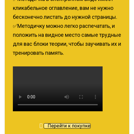
кликабельное оглавление, вам не нужно
бесконечно листать до нужной страницы.
✅Методичку можно легко распечатать, и
положить на видное место самые трудные
для вас блоки теории, чтобы заучивать их и
тренировать память.
Перейти к покупке