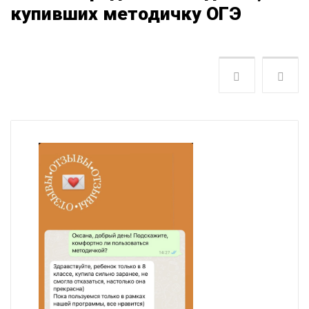
купивших методичку ОГЭ
Следующая
Пре