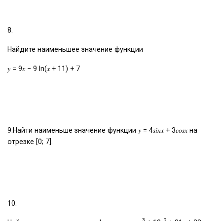
8.
Найдите наименьшее значение функции
𝑦 = 9𝑥 − 9 ln(𝑥 + 11) + 7
9.Найти наименьше значение функции 𝑦 = 4𝑠𝑖𝑛𝑥 + 3𝑐𝑜𝑠𝑥 на
отрезке [0; 7].
10.
3
2