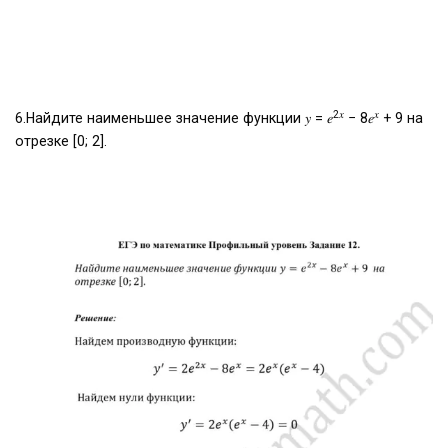
2𝑥
𝑥
6.Найдите наименьшее значение функции 𝑦 = 𝑒
− 8𝑒
+ 9 на
отрезке [0; 2].