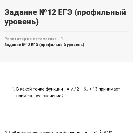
Задание №12 ЕГЭ (профильный
уровень)
Репетитор по математике
Задание №12 ЕГЭ (профильный уровень)
В какой точке функции 𝑦 = √𝑥^2 − 6𝑥 + 13 принимает
наименьшее значение?
2
2. Найдите точку максимума функции 𝑦 = − 𝑥/( 𝑥
+625)