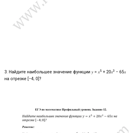
5
3
3. Найдите наибольшее значение функции 𝑦 = 𝑥
+ 20𝑥
− 65𝑥
на отрезке [−4; 0]?