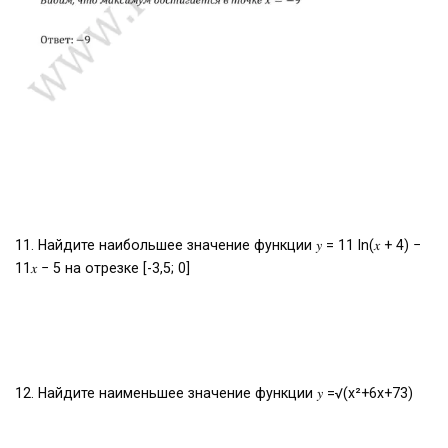
11. Найдите наибольшее значение функции 𝑦 = 11 ln(𝑥 + 4) −
11𝑥 − 5 на отрезке [-3,5; 0]
12. Найдите наименьшее значение функции 𝑦 =√(х²+6х+73)