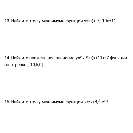
13. Найдите точку максимума функции y=ln(x-7)-10x+11.
14. Найдите наименьшее значение y=9x-9ln(x+11)+7 функции
на отрезке [-10,5;0].
2
3-
x
15. Найдите точку максимума функции
y
=(
x
+8)
·
e
.