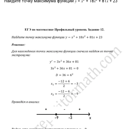
Найдите точку максимума функции 𝑦 = 𝑥
+ 18𝑥
+ 81𝑥 + 23