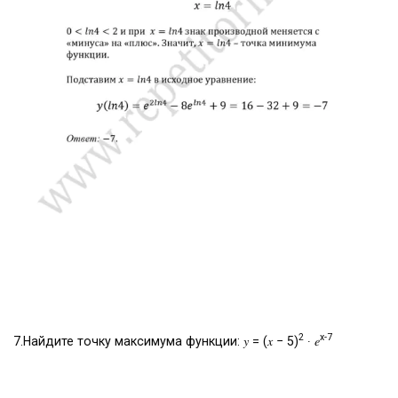
2
х-7
7.Найдите точку максимума функции: 𝑦 = (𝑥 − 5)
∙ 𝑒