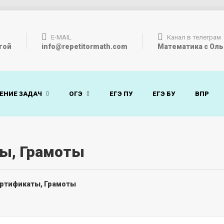
E-MAIL
Канал в телеграм
гой
info@repetitormath.com
Математика с Оль
ЕНИЕ ЗАДАЧ
ОГЭ
ЕГЭ ПУ
ЕГЭ БУ
ВПР
ы, Грамоты
ртификаты, Грамоты