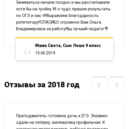
Заниматься начали поздно и мы рассчитывали
хотя бы на тройку !И о чудо пришли результаты
по ОГЭ и нас 4!!Выражаем благодарность
репетитору!!СПАСИБО огромное Вам Ольга
Владимировна за работу!Вы лучший педагог💐
Мама Света, Сын Леша 9 класс
15.06.2019
Отзывы за 2018 год
Следующая
Пре
Преподаватель готовила дочь к ЕГЭ. Экзамен
сдали на пятёрку, математика профильная. К
экзаменам преподаватель ребёнка подтянула.