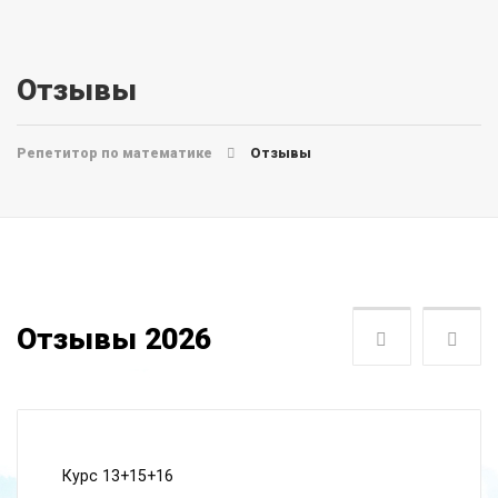
Отзывы
Репетитор по математике
Отзывы
Отзывы 2026
Следующая
Пре
Курс 13+15+16