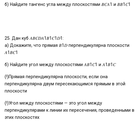
б) Найдите тангенс угла между плоскостями 𝐵𝐶𝐴1 и 𝐵𝐵1𝐶1
25. Дан куб 𝐴𝐵𝐶𝐷𝐴1𝐵1𝐶1𝐷1:
а) Докажите, что прямая 𝐵1𝐷 перпендикулярна плоскости
𝐴1𝐵𝐶1
б) Найдите угол между плоскостями 𝐴𝐵1𝐶1 и 𝐴1𝐵1𝐶
(!)Прямая перпендикулярна плоскости, если она
перпендикулярна двум пересекающимся прямым в этой
плоскости
(!)Угол между плоскостями — это угол между
перпендикулярами к линии их пересечения, проведенными в
этих плоскостях