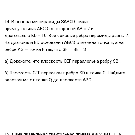
14. В основании пирамиды SABCD лежит
прямоугольник ABCD со стороной AB = 7 и
диагональю BD = 10. Все боковые рёбра пирамиды равны 7.
На диагонали BD основания ABCD отмечена точка E, а на
ребре AS — точка F так, что SF = BE = 3.
а) Докажите, что плоскость CEF параллельна ребру SB .
б) Плоскость CEF пересекает ребро SD в точке Q. Найдите
расстояние от точки Q до плоскости ABC.
15. Дана правильная треугольная призма АВСА1В1С1, у