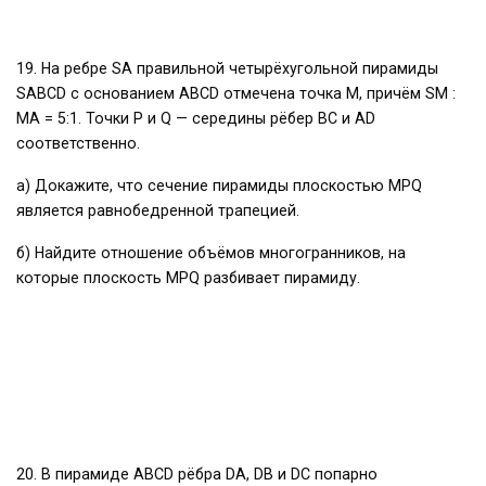
19. На ребре SA правильной четырёхугольной пирамиды
SABCD с основанием ABCD отмечена точка М, причём SM :
МА = 5:1. Точки P и Q — середины рёбер ВС и AD
соответственно.
а) Докажите, что сечение пирамиды плоскостью MPQ
является равнобедренной трапецией.
б) Найдите отношение объёмов многогранников, на
которые плоскость MPQ разбивает пирамиду.
20. В пирамиде ABCD рёбра DA, DB и DC попарно