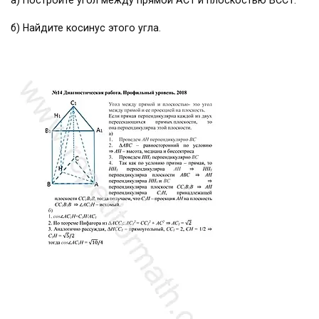
а) Постройте угол между прямой АС1 и плоскостью ВСС1.
б) Найдите косинус этого угла.