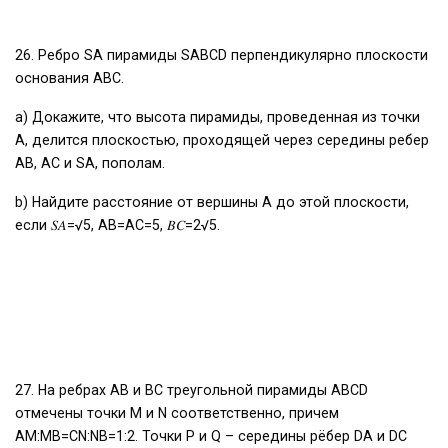
26. Ребро SA пирамиды SABCD перпендикулярно плоскости
основания ABC.
a) Докажите, что высота пирамиды, проведенная из точки
A, делится плоскостью, проходящей через середины ребер
AB, AC и SA, пополам.
b) Найдите расстояние от вершины А до этой плоскости,
если 𝑆𝐴=√5, AB=AC=5, 𝐵𝐶=2√5.
27. На ребрах АВ и ВС треугольной пирамиды АВСD
отмечены точки M и N соответственно, причем
АМ:МВ=CN:NB=1:2. Точки P и Q – середины рёбер DA и DC