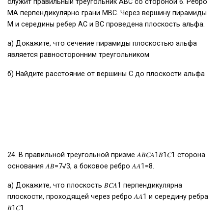
служит правильный треугольник ABC со стороной 6. Ребро
MA перпендикулярно грани MBC. Через вершину пирамиды
M и середины ребер AC и BC проведена плоскость альфа.
а) Докажите, что сечение пирамиды плоскостью альфа
является равносторонним треугольником
б) Найдите расстояние от вершины C до плоскости альфа
24. В правильной треугольной призме 𝐴𝐵𝐶𝐴1𝐵1𝐶1 сторона
основания 𝐴𝐵=7√3, а боковое ребро 𝐴𝐴1=8.
а) Докажите, что плоскость 𝐵𝐶𝐴1 перпендикулярна
плоскости, проходящей через ребро 𝐴𝐴1 и середину ребра
𝐵1𝐶1