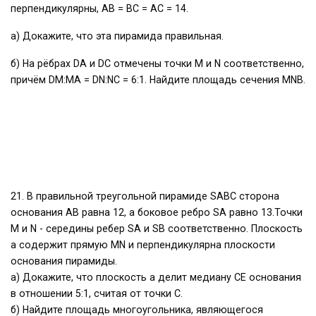
перпендикулярны, AB = BC = AC = 14.
а) Докажите, что эта пирамида правильная.
б) На рёбрах DA и DC отмечены точки M и N соответственно,
причём DM:MA = DN:NC = 6:1. Найдите площадь сечения MNB.
21. В правильной треугольной пирамиде SABC сторона
основания AB равна 12, а боковое ребро SA равно 13.Точки
M и N - середины ребер SA и SB соответственно. Плоскость
a содержит прямую MN и перпендикулярна плоскости
основания пирамиды.
а) Докажите, что плоскость a делит медиану CE основания
в отношении 5:1, считая от точки C.
б) Найдите площадь многоугольника, являющегося