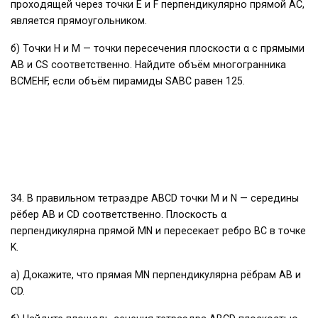
проходящей через точки E и F перпендикулярно прямой АС,
является прямоугольником.
б) Точки Н и М — точки пересечения плоскости α с прямыми
АВ и CS соответственно. Найдите объём многогранника
BCMEHF, если объём пирамиды SABC равен 125.
34. В правильном тетраэдре ABCD точки M и N — середины
рёбер AB и CD соответственно. Плоскость α
перпендикулярна прямой MN и пересекает ребро BC в точке
K.
а) Докажите, что прямая MN перпендикулярна рёбрам AB и
CD.