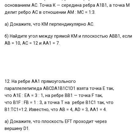
основанием АС. Точка К — середина ребра А1В1, а точка М
делит ребро АС в отношении AM : МС = 1:3.
а) Докажите, что КМ перпендикулярно АС.
б) Найдите угол между прямой КМ и плоскостью АВВ1, если
АВ = 10, АС = 12 и АА1 = 7.
12. На ребре AA1 прямоугольного
параллелепипеда ABCDA1B1C1D1 взята точка E так,
что A1E : EA = 3 : 1, на ребре BB1 — точка F так,
что B1F : FB = 1 : 3, а точка T на ребре B1C1 так, что
B1:TC1=1:2. Известно, что AB = 4, AD = 3, AA1 = 4.
а) Докажите, что плоскость EFT проходит через
вершину D1.