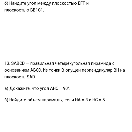
б) Найдите угол между плоскостью EFT и
плоскостью BB1C1.
13. SABCD — правильная четырёхугольная пирамида с
основанием ABCD. Из точки В опущен перпендикуляр ВН на
плоскость SAD.
а) Докажите, что угол AHC = 90°.
б) Найдите объём пирамиды, если НА = 3 и НС = 5.