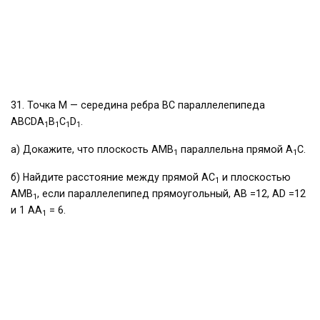
31. Точка M — середина ребра BC параллелепипеда
ABCDA
B
C
D
.
1
1
1
1
а) Докажите, что плоскость AMB
параллельна прямой A
C.
1
1
б) Найдите расстояние между прямой AC
и плоскостью
1
AMB
, если параллелепипед прямоугольный, AB =12, AD =12
1
и 1 AA
= 6.
1