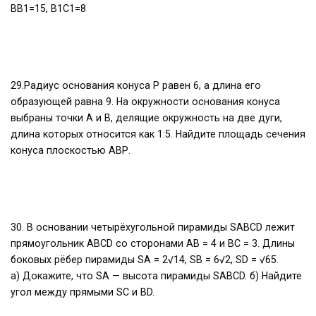
ВВ1=15, В1С1=8
29.Радиус основания конуса Р равен 6, а длина его
образующей равна 9. На окружности основания конуса
выбраны точки А и В, делящие окружность на две дуги,
длина которых относится как 1:5. Найдите площадь сечения
конуса плоскостью АВР.
30. В основании четырёхугольной пирамиды SABCD лежит
прямоугольник ABCD со сторонами AB = 4 и BC = 3. Длины
боковых рёбер пирамиды SA = 2√14, SB = 6√2, SD = √65.
а) Докажите, что SA — высота пирамиды SABCD. б) Найдите
угол между прямыми SC и BD.