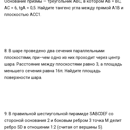
Основание призмы — треугольник АВС, в котором АВ = ВС,
АС = 6, tgА = 0,5. Найдите тангенс угла между прямой А1В и
плоскостью АСС1.
8. В шаре проведено два сечения параллельными
плоскостями, при–чем одно из них проходит через центр
шара. Расстояние между плоскостями равно 3, а площадь
меньшего сечения равна 16π. Найдите площадь
поверхности шара.
9. В правильной шестиугольной пирамиде SABCDEF со
стороной основания 2 и боковым ребром 3 точка M делит
ребро SD в отношении 1:2 (считая от вершины S).