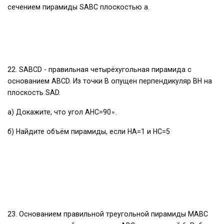
сечением пирамиды SABC плоскостью a.
22. SABCD - правильная четырёхугольная пирамида с
основанием ABCD. Из точки B опущен перпендикуляр BH на
плоскость SAD.
a) Докажите, что угол AHC=90∘.
б) Найдите объём пирамиды, если HA=1 и HC=5
23. Основанием правильной треугольной пирамиды MABC