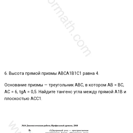
6. Высота прямой призмы АВСА1В1С1 равна 4.
Основание призмы — треугольник АВС, в котором АВ = ВС,
АС = 6, tgА = 0,5. Найдите тангенс угла между прямой А1В и
плоскостью АСС1.