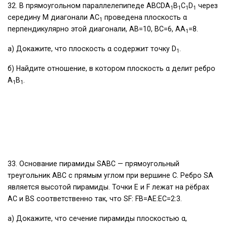
32. В прямоугольном параллелепипеде ABCDA
B
C
D
через
1
1
1
1
середину M диагонали AC
проведена плоскость α
1
перпендикулярно этой диагонали, AB=10, BC=6, AA
=8.
1
а) Докажите, что плоскость α содержит точку D
.
1
б) Найдите отношение, в котором плоскость α делит ребро
A
B
.
1
1
33. Основание пирамиды SABC — прямоугольный
треугольник АВС с прямым углом при вершине С. Ребро SА
является высотой пирамиды. Точки Е и F лежат на рёбрах
АС и BS соответственно так, что SF: FB=AE:EC=2:3.
а) Докажите, что сечение пирамиды плоскостью α,