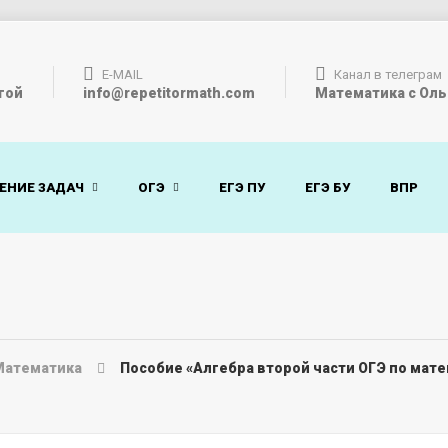
E-MAIL
Канал в телеграм
гой
info@repetitormath.com
Математика с Оль
ЕНИЕ ЗАДАЧ
ОГЭ
ЕГЭ ПУ
ЕГЭ БУ
ВПР
Математика
Пособие «Алгебра второй части ОГЭ по матем