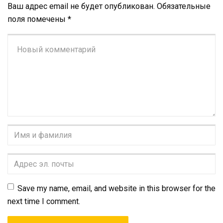
Ваш адрес email не будет опубликован.
Обязательные
поля помечены
*
Ваш
комментарий
*
Имя
и
фамилия
*
Адрес
эл.
почты
*
Save my name, email, and website in this browser for the
next time I comment.