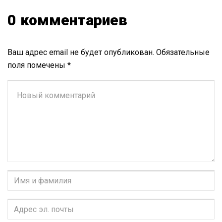
0 комментариев
Ваш адрес email не будет опубликован.
Обязательные
поля помечены
*
Ваш
комментарий
*
Имя
и
фамилия
*
Адрес
эл.